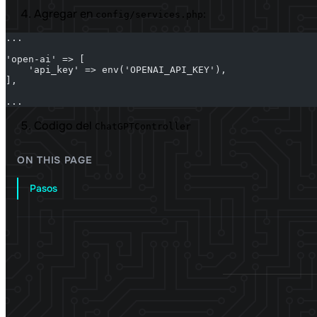
Agregar en
:
config/services.php
...
'open-ai' => [
    'api_key' => env('OPENAI_API_KEY'),
],
...
Codigo del
ChatGPTController
ON THIS PAGE
Pasos