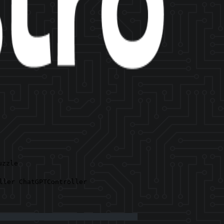
uzzle
ller ChatGPTController