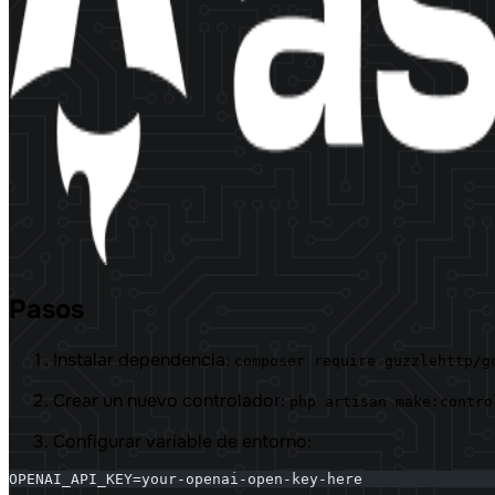
Pasos
Instalar dependencia:
composer require guzzlehttp/g
Crear un nuevo controlador:
php artisan make:contro
Configurar variable de entorno:
OPENAI_API_KEY=your-openai-open-key-here