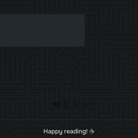
❤️
👏
🎯
💡
Happy reading! ☕