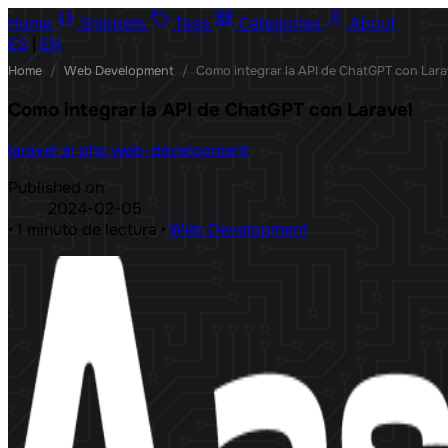
Home
Snippets
Tags
Categories
About
ES
|
EN
Home
/
Web Development
/
Como integrar la API de ChatGPT con Lara
Como integrar la API de ChatGPT con Laravel
laravel
ai
php
web-development
Published on
2024-02-05
•
1 minuto de lectura
•
Web Development