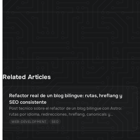
Related Articles
Refactor real de un blog bilingue: rutas, hreflang y
SEO consistente
Post tecnico sobre el refactor de un blog bilingue con Astro:
rutas por idioma, redirecciones, hreflang, canonicals y
navegacion consistente sin duplicados.
WEB-DEVELOPMENT
SEO