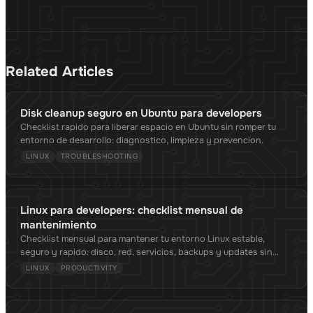
Related Articles
Disk cleanup seguro en Ubuntu para developers
Checklist rapido para liberar espacio en Ubuntu sin romper tu
entorno de desarrollo: diagnostico, limpieza y prevencion.
LINUX
TROUBLESHOOTING
Linux para developers: checklist mensual de
mantenimiento
Checklist mensual para mantener tu entorno Linux estable,
seguro y rapido: disco, red, servicios, backups y updates sin
perder tiempo.
LINUX
PRODUCTIVITY