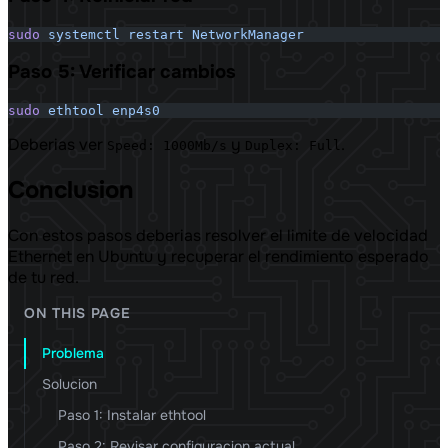
sudo
 systemctl
 restart
 NetworkManager
Paso 5: Verificar cambios
sudo
 ethtool
 enp4s0
Deberias ver
y
.
Speed: 1000Mb/s
Duplex: Full
Conclusion
Con estos pasos deberias resolver el limite de velocidad
Ethernet en Ubuntu y recuperar el rendimiento esperado
de tu red.
ON THIS PAGE
Problema
Solucion
Paso 1: Instalar ethtool
Paso 2: Revisar configuracion actual