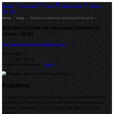
Home
Snippets
Tags
Categories
About
ES
|
EN
Home
/
Linux
/
Solucion al limite de velocidad Ethernet en Ubuntu 22.04
Solucion al limite de velocidad Ethernet en
Ubuntu 22.04
linux
networking
troubleshooting
Published on
2024-07-13
•
1 minuto de lectura
•
Linux
Problema
En algunos casos, Ubuntu limita la conexion Ethernet a
100 Mb/s en vez de 1 Gb/s. Esto afecta transferencias
grandes, streaming y otras tareas de alto ancho de
banda.