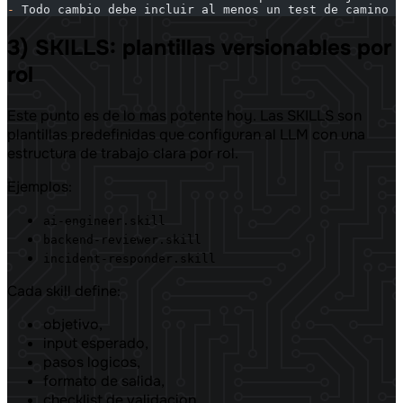
-
 Todo cambio debe incluir al menos un test de camino f
3) SKILLS: plantillas versionables por
rol
Este punto es de lo mas potente hoy. Las SKILLS son
plantillas predefinidas que configuran al LLM con una
estructura de trabajo clara por rol.
Ejemplos:
ai-engineer.skill
backend-reviewer.skill
incident-responder.skill
Cada skill define:
objetivo,
input esperado,
pasos logicos,
formato de salida,
checklist de validacion.