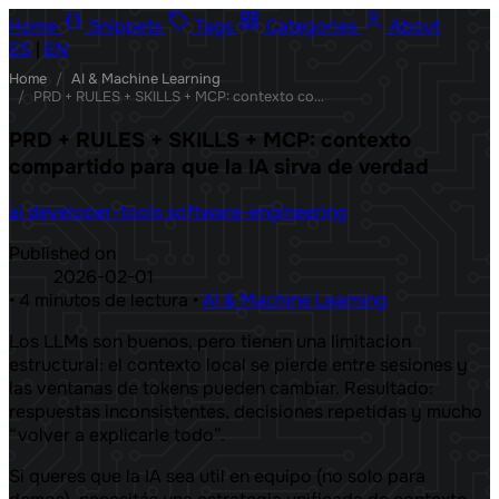
Home
Snippets
Tags
Categories
About
ES
|
EN
Home
/
AI & Machine Learning
/
PRD + RULES + SKILLS + MCP: contexto compartido para que la IA sirva de verdad
PRD + RULES + SKILLS + MCP: contexto
compartido para que la IA sirva de verdad
ai
developer-tools
software-engineering
Published on
2026-02-01
•
4 minutos de lectura
•
AI & Machine Learning
Los LLMs son buenos, pero tienen una limitacion
estructural: el contexto local se pierde entre sesiones y
las ventanas de tokens pueden cambiar. Resultado:
respuestas inconsistentes, decisiones repetidas y mucho
“volver a explicarle todo”.
Si queres que la IA sea util en equipo (no solo para