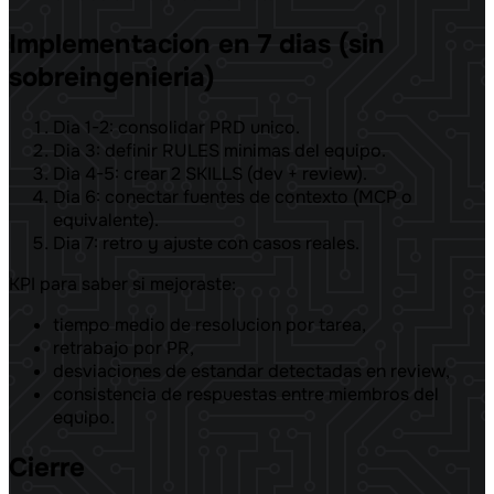
Implementacion en 7 dias (sin
sobreingenieria)
Dia 1-2: consolidar PRD unico.
Dia 3: definir RULES minimas del equipo.
Dia 4-5: crear 2 SKILLS (dev + review).
Dia 6: conectar fuentes de contexto (MCP o
equivalente).
Dia 7: retro y ajuste con casos reales.
KPI para saber si mejoraste:
tiempo medio de resolucion por tarea,
retrabajo por PR,
desviaciones de estandar detectadas en review,
consistencia de respuestas entre miembros del
equipo.
Cierre