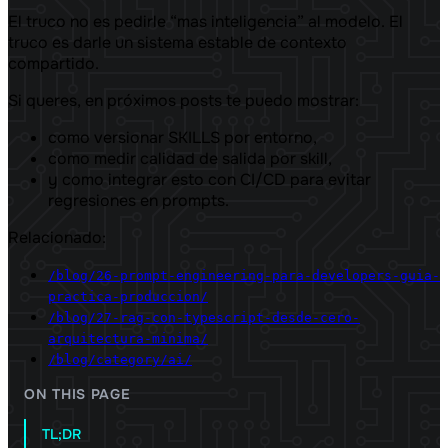
El truco no es pedirle “mas inteligencia” al modelo. El
truco es darle un sistema estable de contexto
compartido.
Si queres, en próximos posts te puedo mostrar:
como versionar SKILLS por entorno,
como medir calidad de salida por skill,
y como integrar esto con CI/CD para evitar
regresiones en prompts.
Relacionado:
/blog/26-prompt-engineering-para-developers-guia-
practica-produccion/
/blog/27-rag-con-typescript-desde-cero-
arquitectura-minima/
/blog/category/ai/
ON THIS PAGE
TL;DR