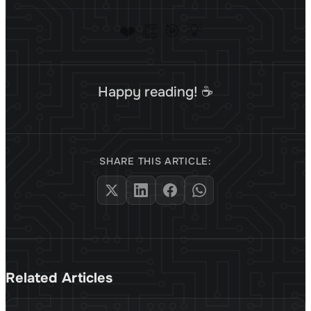
❤️
👏
🎯
💡
Happy reading! ☕
SHARE THIS ARTICLE:
Related Articles