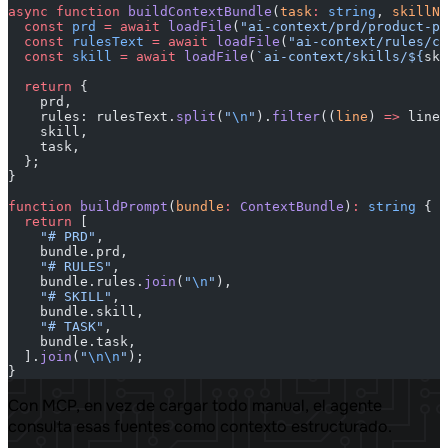
async
 function
 buildContextBundle
(
task
:
 string
, 
skillNa
  const
 prd
 =
 await
 loadFile
(
"ai-context/prd/product-pr
  const
 rulesText
 =
 await
 loadFile
(
"ai-context/rules/co
  const
 skill
 =
 await
 loadFile
(
`ai-context/skills/${
ski
  return
 {
    prd,
    rules: rulesText.
split
(
"
\n
"
).
filter
((
line
) 
=>
 line.
    skill,
    task,
  };
}
function
 buildPrompt
(
bundle
:
 ContextBundle
)
:
 string
 {
  return
 [
    "# PRD"
,
    bundle.prd,
    "# RULES"
,
    bundle.rules.
join
(
"
\n
"
),
    "# SKILL"
,
    bundle.skill,
    "# TASK"
,
    bundle.task,
  ].
join
(
"
\n\n
"
);
}
Con MCP, en vez de cargar todo manual, el agente
consulta esas fuentes como contexto estructurado.