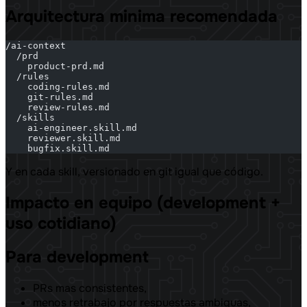
Arquitectura minima recomendada
/ai-context
  /prd
    product-prd.md
  /rules
    coding-rules.md
    git-rules.md
    review-rules.md
  /skills
    ai-engineer.skill.md
    reviewer.skill.md
    bugfix.skill.md
Y en cada skill, versionado en git igual que código.
Impacto en equipo (development +
uso cotidiano)
Para development
PRs mas consistentes,
menos retrabajo por respuestas ambiguas,