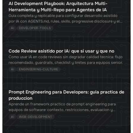
AI Development Playbook: Arquitectura Multi-
Herramienta y Multi-Repo para Agentes de IA
Guia completa y replicable para configurar desarrollo asistido
por IA con AGENTS.md, rules, skills, progressive disclosure y el
estandar Agent Skills. Compatible con Claude Code, Cursor,
AI
DEVELOPER-TOOLS
Copilot, OpenCode, Gemini CLI y 30+ herramientas. Validado con
investigacion academica.
Code Review asistido por IA: que si usar y que no
Como usar IA en code reviews sin degradar calidad tecnica: flujo
recomendado, guardrails, checklist y limites para equipos senior.
AI
ENGINEERING-CULTURE
Prompt Engineering para Developers: guia practica de
produccion
Aprende un framework practico de prompt engineering para
equipos de software: contexto, restricciones, evaluacion y
versionado para resultados consistentes en produccion.
AI
WEB-DEVELOPMENT