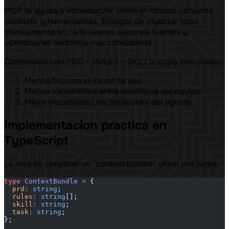
MCP te ayuda a estandarizar como el modelo consume
contexto y herramientas. En lugar de inyectar todo
manualmente en cada sesion, expones fuentes y
operaciones de forma mas consistente.
Combinado con PRD + RULES + SKILLS, logra tres cosas:
Menos friccion al iniciar tareas.
Menos variabilidad entre miembros del equipo.
Mejor trazabilidad de decisiones del agente.
Implementacion practica en
TypeScript
La idea es construir un “context bundle” unico por tarea.
type
 ContextBundle
 =
 {
  prd
:
 string
;
  rules
:
 string
[];
  skill
:
 string
;
  task
:
 string
;
};