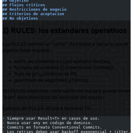
## Objetivo
## Flujos criticos
## Restricciones de negocio
## Criterios de aceptacion
## No objetivos
2) RULES: los estandares operativos
Las RULES definen el “como”. Aca bajas a tierra lo que el
agente debe respetar:
estilo de comentarios (por ejemplo Docfav),
formato de commits (Conventional Commits),
flujo de git y politicas de PR,
guardrails de seguridad y testing.
Sin RULES explicitas, cada salida del modelo puede sonar
“bien” pero desviarse del estandar del equipo.
Ejemplo de RULES util para backend TS:
-
 Siempre usar Result<T> en casos de uso.
-
 Nunca usar any en codigo de dominio.
-
 Commits en formato Conventional Commits.
-
 Los retries deben usar backoff exponencial + jitter.