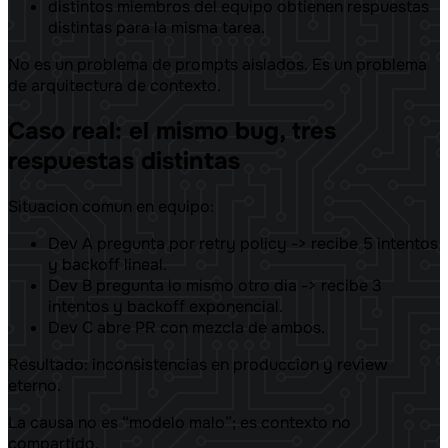
distintos miembros del equipo obtienen respuestas
distintas para la misma tarea.
No es un problema de prompts aislados. Es un problema
de arquitectura de contexto.
Caso real: el mismo bug, tres
respuestas distintas
Situacion comun en equipo:
Dev A pregunta por retry policy -> recibe 5 intentos
y backoff lineal.
Dev B pregunta lo mismo otro dia -> recibe 3
intentos y backoff exponencial.
Dev C abre PR con mezcla de ambos.
Resultado: inconsistencias en produccion y review
eterno.
La causa no es “modelo malo”; es contexto no
compartido.