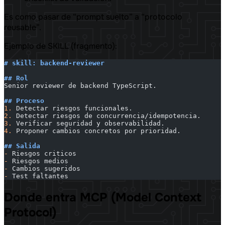
Es como pasar de “prompt suelto” a “protocolo
reusable”.
Ejemplo de SKILL (fragmento):
# skill: backend-reviewer
## Rol
Senior reviewer de backend TypeScript.
## Proceso
1.
 Detectar riesgos funcionales.
2.
 Detectar riesgos de concurrencia/idempotencia.
3.
 Verificar seguridad y observabilidad.
4.
 Proponer cambios concretos por prioridad.
## Salida
-
 Riesgos criticos
-
 Riesgos medios
-
 Cambios sugeridos
-
 Test faltantes
Donde entra MCP (Model Context
Protocol)