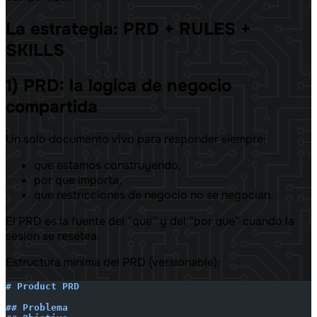
La estrategia: PRD + RULES +
SKILLS
1) PRD: la logica de negocio
compartida
Un solo documento vivo para responder siempre:
que estamos construyendo,
por que importa,
que restricciones de negocio no se negocian.
El PRD es la fuente del “que” y del “por que” cuando la
sesion se resetea.
Estructura minima del PRD (versionable):
# Product PRD
## Problema