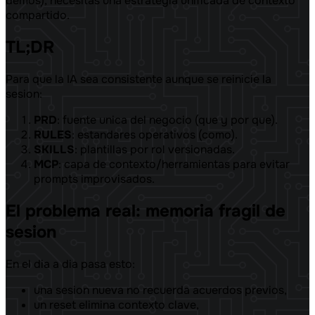
demos), necesitás una estrategia unificada de contexto
compartido.
TL;DR
Para que la IA sea consistente aunque se reinicie la
sesion:
PRD
: fuente unica del negocio (que y por que).
RULES
: estandares operativos (como).
SKILLS
: plantillas por rol versionadas.
MCP
: capa de contexto/herramientas para evitar
prompts improvisados.
El problema real: memoria fragil de
sesion
En el dia a dia pasa esto:
una sesion nueva no recuerda acuerdos previos,
un reset elimina contexto clave,