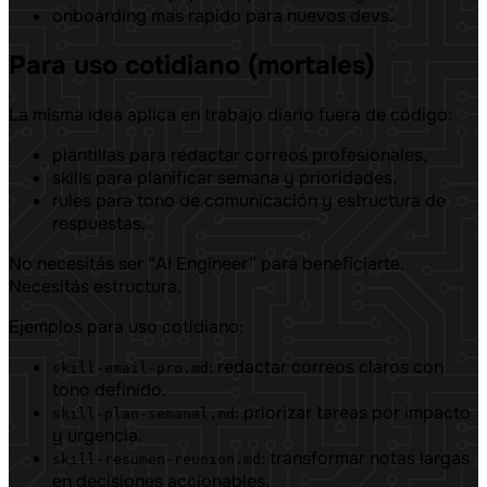
onboarding mas rapido para nuevos devs.
Para uso cotidiano (mortales)
La misma idea aplica en trabajo diario fuera de código:
plantillas para redactar correos profesionales,
skills para planificar semana y prioridades,
rules para tono de comunicación y estructura de
respuestas.
No necesitás ser “AI Engineer” para beneficiarte.
Necesitás estructura.
Ejemplos para uso cotidiano:
: redactar correos claros con
skill-email-pro.md
tono definido.
: priorizar tareas por impacto
skill-plan-semanal.md
y urgencia.
: transformar notas largas
skill-resumen-reunion.md
en decisiones accionables.