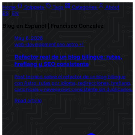
Home
Snippets
Tags
Categories
About
ES
|
EN
Blog en Espanol | Francisco Gonzalez
May 6, 2026
web-development
seo
astro
+1
Refactor real de un blog bilingue: rutas,
hreflang y SEO consistente
Post tecnico sobre el refactor de un blog bilingue
con Astro: rutas por idioma, redirecciones, hreflang,
canonicals y navegacion consistente sin duplicados.
Read article