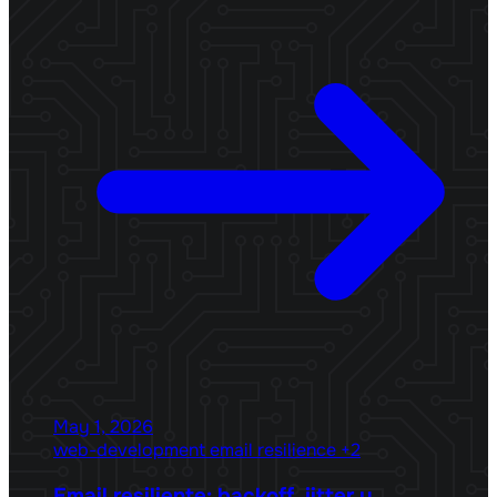
May 1, 2026
web-development
email
resilience
+2
Email resiliente: backoff, jitter y