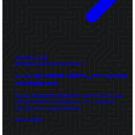
March 17, 2026
devops
github-actions
linux
+1
CI/CD con GitHub Actions y VPS: pipeline
real desde cero
Guia practica para montar un pipeline CI/CD con
GitHub Actions, despliegue a VPS y rollback
operativo sin sobreingenieria.
Read article