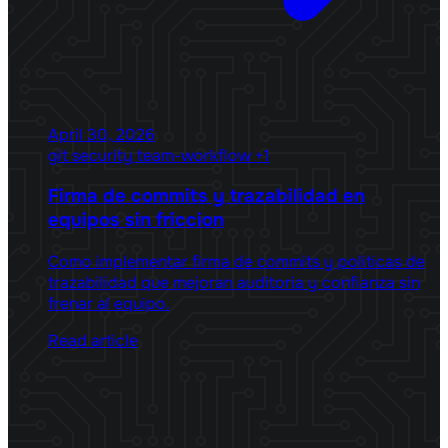
April 30, 2026
git
security
team-workflow
+1
Firma de commits y trazabilidad en
equipos sin friccion
Como implementar firma de commits y politicas de
trazabilidad que mejoran auditoria y confianza sin
frenar al equipo.
Read article