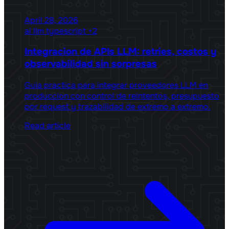
April 28, 2026
ai
llm
typescript
+2
Integracion de APIs LLM: retries, costos y
observabilidad sin sorpresas
Guia practica para integrar proveedores LLM en
produccion con control de reintentos, presupuesto
por request y trazabilidad de extremo a extremo.
Read article