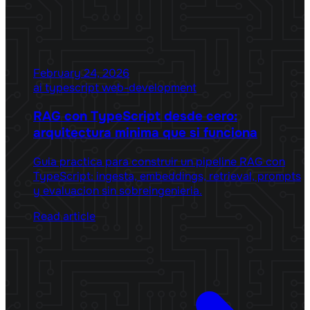
February 24, 2026
ai
typescript
web-development
RAG con TypeScript desde cero:
arquitectura minima que si funciona
Guia practica para construir un pipeline RAG con
TypeScript: ingesta, embeddings, retrieval, prompts
y evaluacion sin sobreingenieria.
Read article